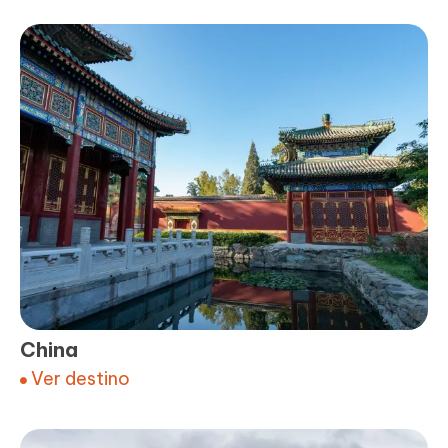
China
Ver destino