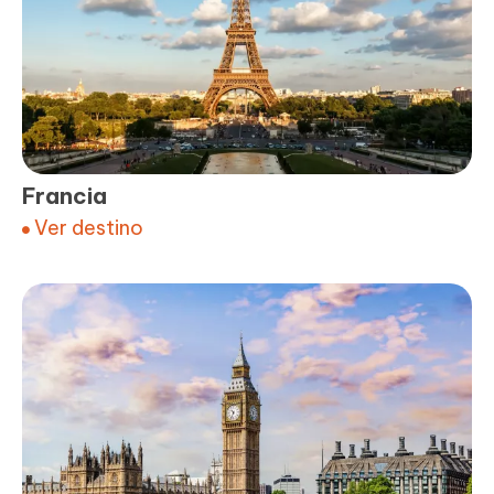
Francia
Ver destino