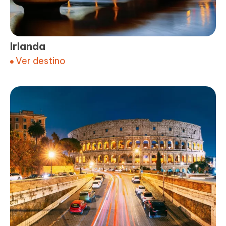
Irlanda
Ver destino