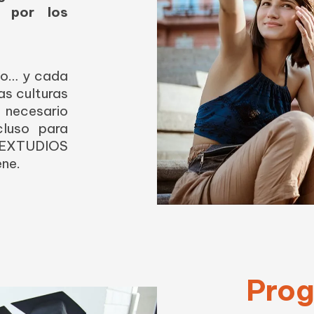
a por los
ño… y cada
as culturas
 necesario
cluso para
OEXTUDIOS
ene.
Pro