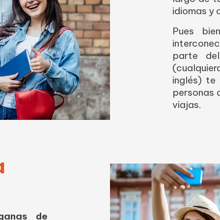
idiomas y 
Pues bie
intercone
parte de
(cualquie
inglés) te
personas d
viajas.
a
ganas de