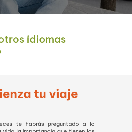
otros idiomas
o
enza tu viaje
eces te habrás preguntado a lo
u vida la importancia que tienen los