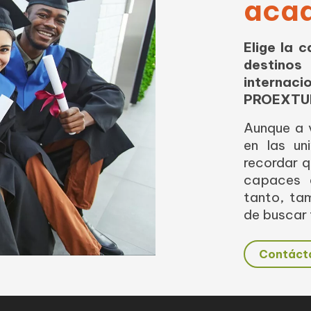
aca
Elige la 
destinos
interna
PROEXTU
Aunque a 
en las un
recordar q
capaces d
tanto, ta
de buscar 
Contáct