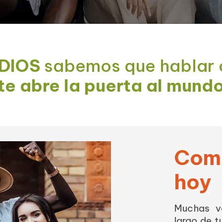
DIOS
sabemos que hablar 
te abre la puerta al mund
Comi
hoy
Muchas v
largo de t